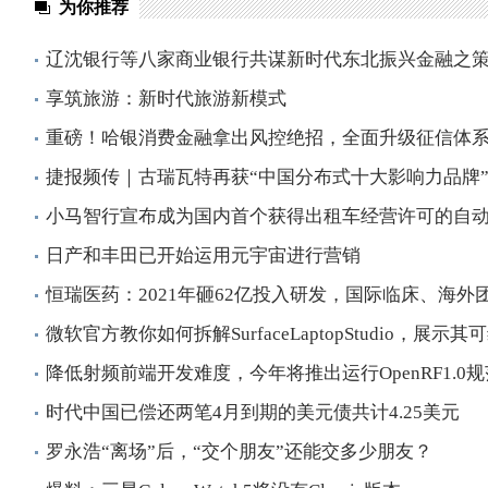
为你推荐
辽沈银行等八家商业银行共谋新时代东北振兴金融之
享筑旅游：新时代旅游新模式
重磅！哈银消费金融拿出风控绝招，全面升级征信体
捷报频传｜古瑞瓦特再获“中国分布式十大影响力品牌
小马智行宣布成为国内首个获得出租车经营许可的自动
日产和丰田已开始运用元宇宙进行营销
恒瑞医药：2021年砸62亿投入研发，国际临床、海外
微软官方教你如何拆解SurfaceLaptopStudio，展示其
降低射频前端开发难度，今年将推出运行OpenRF1.0
时代中国已偿还两笔4月到期的美元债共计4.25美元
罗永浩“离场”后，“交个朋友”还能交多少朋友？