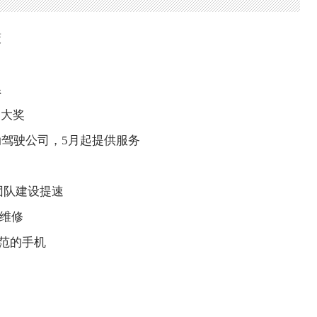
策
系
”大奖
驾驶公司，5月起提供服务
团队建设提速
可维修
规范的手机