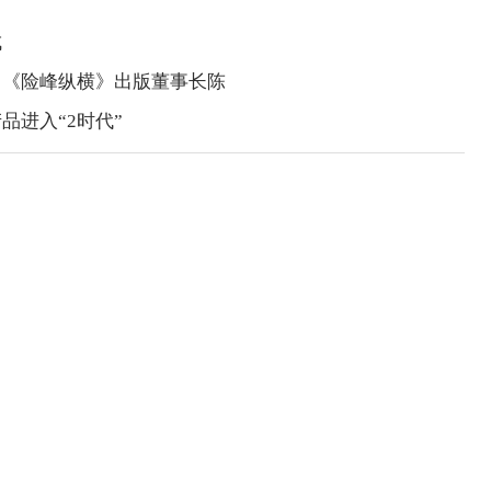
成
》《险峰纵横》出版董事长陈
进入“2时代”