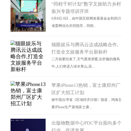
“同程千村计划”数字文旅助力乡村
振兴专题培训开班
6月8日-9日，由中国互联网发展基金会和四川
省委网信办共同指导，同程...
猫眼娱乐与腾讯云达成战略合作,
打造全文娱服务平台新标杆
二月就要结束了,天气逐渐变暖,在舒服的微风
中,人们将进入绿水青山,花...
苹果iPhone13热销，富士康郑州厂
区扩大招工计划
据中国台湾省《区域经济日报》报道，鸿海主
要iPhone生产基地富士康...
出版物数据中心PDC平台面向多个
行业，促进发展