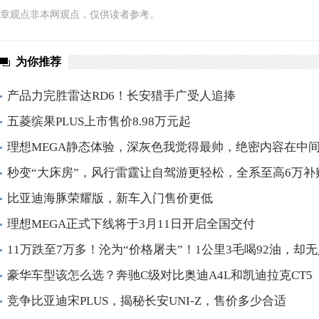
章观点非本网观点，仅供读者参考。
为你推荐
产品力完胜雷达RD6！长安猎手广受人追捧
五菱缤果PLUS上市售价8.98万元起
理想MEGA静态体验，深灰色我觉得最帅，绝密内容在中
秒变“大床房”，风行雷霆让自驾游更轻松，全系至高6万补
比亚迪海豚荣耀版，新车入门售价更低
理想MEGA正式下线将于3月11日开启全国交付
11万跌至7万多！沦为“价格屠夫”！1公里3毛喝92油，却
豪华车型该怎么选？奔驰C级对比奥迪A4L和凯迪拉克CT5
竞争比亚迪宋PLUS，揭秘长安UNI-Z，售价多少合适