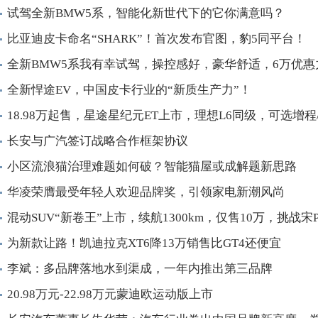
试驾全新BMW5系，智能化新世代下的它你满意吗？
比亚迪皮卡命名“SHARK”！首次发布官图，豹5同平台！
全新BMW5系我有幸试驾，操控感好，豪华舒适，6万优惠
全新悍途EV，中国皮卡行业的“新质生产力”！
18.98万起售，星途星纪元ET上市，理想L6同级，可选增程
长安与广汽签订战略合作框架协议
小区流浪猫治理难题如何破？智能猫屋或成解题新思路
华凌荣膺最受年轻人欢迎品牌奖，引领家电新潮风尚
混动SUV“新卷王”上市，续航1300km，仅售10万，挑战宋P
为新款让路！凯迪拉克XT6降13万销售比GT4还便宜
李斌：多品牌落地水到渠成，一年内推出第三品牌
20.98万元-22.98万元蒙迪欧运动版上市