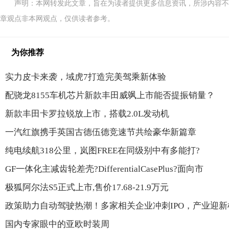
声明：本网转发此文章，旨在为读者提供更多信息资讯，所涉内容不
章观点非本网观点，仅供读者参考。
为你推荐
实力皮卡来袭，域虎7打造完美驾乘新体验
配骁龙8155车机芯片新款丰田威飒上市能否提振销量？
新款丰田卡罗拉锐放上市，搭载2.0L发动机
一汽红旗携手英国古德伍德竞速节共绘豪华新篇章
纯电续航318公里，岚图FREE在同级别中有多能打?
GF一体化主减齿轮差壳?DifferentialCasePlus?面向市
极狐阿尔法S5正式上市,售价17.68-21.9万元
政策助力自动驾驶热潮！多家相关企业冲刺IPO，产业迎新
国内专家眼中的亚欧时装周