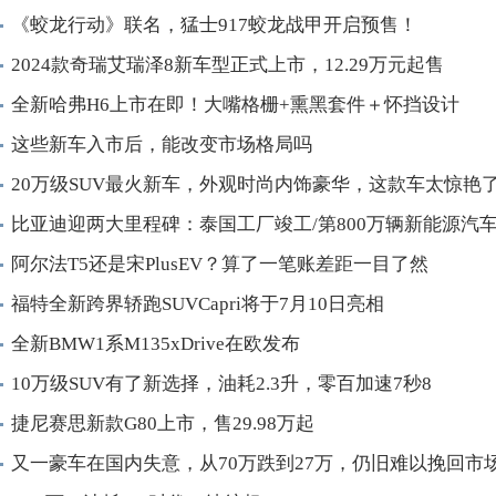
《蛟龙行动》联名，猛士917蛟龙战甲开启预售！
2024款奇瑞艾瑞泽8新车型正式上市，12.29万元起售
全新哈弗H6上市在即！大嘴格栅+熏黑套件＋怀挡设计
这些新车入市后，能改变市场格局吗
20万级SUV最火新车，外观时尚内饰豪华，这款车太惊艳了
比亚迪迎两大里程碑：泰国工厂竣工/第800万辆新能源汽
阿尔法T5还是宋PlusEV？算了一笔账差距一目了然
福特全新跨界轿跑SUVCapri将于7月10日亮相
全新BMW1系M135xDrive在欧发布
10万级SUV有了新选择，油耗2.3升，零百加速7秒8
捷尼赛思新款G80上市，售29.98万起
又一豪车在国内失意，从70万跌到27万，仍旧难以挽回市