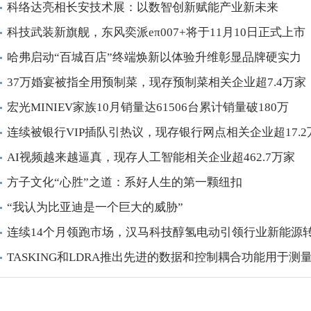
科络达亮相长安技术展：以数智创新赋能产业新未来
科技武装新旗舰，东风奕派eπ007+将于11月10日正式上市
哈弗启动“百城百店”终端焕新以体验升维彰显品牌硬实力
37万婚宴被指全用预制菜，现存预制菜相关企业超7.4万家
宏光MINIEV家族10月销量达61506台累计销量破180万
连续被银行VIP插队引热议，现存银行网点相关企业超17.2
AI视频越来越逼真，现存人工智能相关企业超462.7万家
方子文化“心胜”之道：系好人生的第一颗纽扣
“我认为比亚迪是一个巨大的威胁”
连续14个月领跑市场，汉马科技醇氢电动引领行业新能源
TASKING和LDRA推出先进的数据和控制耦合功能用于测