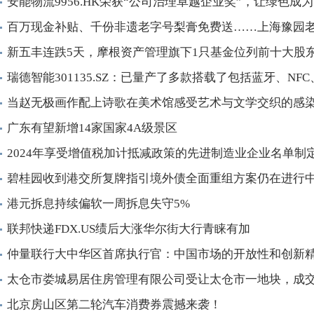
安能物流9956.HK荣获“公司治理卓越企业奖”，让绿色成
百万现金补贴、千份非遗老字号梨膏免费送……上海豫园
新五丰连跌5天，摩根资产管理旗下1只基金位列前十大股
瑞德智能301135.SZ：已量产了多款搭载了包括蓝牙、NFC
当赵无极画作配上诗歌在美术馆感受艺术与文学交织的感
广东有望新增14家国家4A级景区
2024年享受增值税加计抵减政策的先进制造业企业名单制
碧桂园收到港交所复牌指引境外债全面重组方案仍在进行
港元拆息持续偏软一周拆息失守5%
联邦快递FDX.US绩后大涨华尔街大行青睐有加
仲量联行大中华区首席执行官：中国市场的开放性和创新
太仓市娄城易居住房管理有限公司受让太仓市一地块，成交价
北京房山区第二轮汽车消费券震撼来袭！