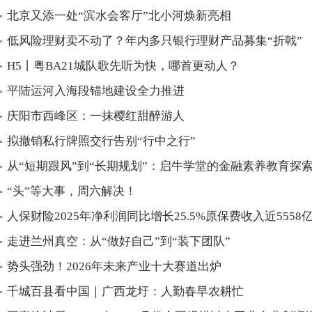
北京又添一处“滨水会客厅”北小河焕新亮相
低风险理财卖不动了？年内多只银行理财产品募集“折戟”
H5丨粤BA21城队歌先听为快，哪首更动人？
平陆运河入海段锚地建设全力推进
庆阳市西峰区：一抹樱红甜醉游人
拟撤销私行牌照交行告别“行中之行”
从“短期跟风”到“长期规划”：启牛学堂的金融素养教育探
“头”等大事，周六解决！
人保财险2025年净利润同比增长25.5%原保费收入近5558
走进兰州真空：从“做好自己”到“装下团队”
势头强劲！2026年未来产业十大赛道出炉
千城百县看中国｜广西龙圩：人勤春早农耕忙